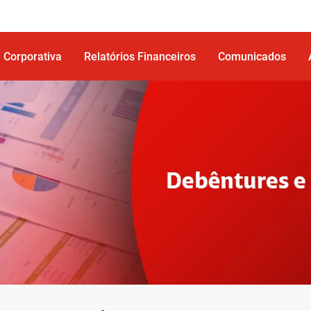
r para o Rodapé do site
 Corporativa
Relatórios Financeiros
Comunicados
Ir para o topo da página