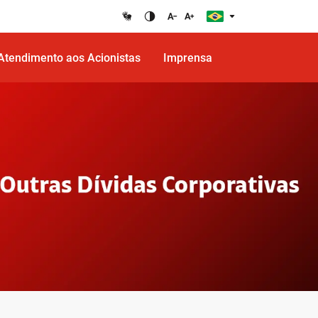
Atendimento aos Acionistas
Imprensa
Ir para o cabeçalho da página
Ir para o rodapé da página